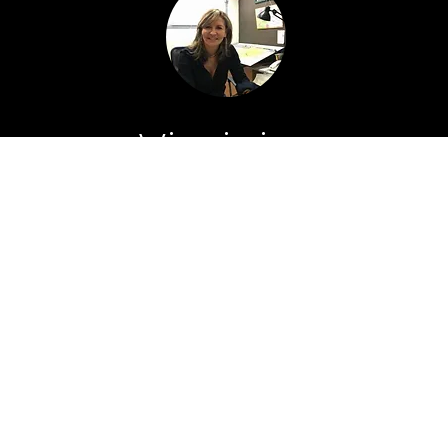
Virginia
Osio
Comunicación digital efectiva, manejo del
discurso organizacional y excelente calidad
humana